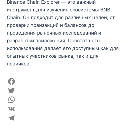
Binance Chain Explorer — это важный
инструмент для изучения экосистемы BNB
Chain. Он подходит для различных целей, от
проверки транзакций и балансов до
проведения рыночных исследований и
разработки приложений. Простота его
использования делает его доступным как для
опытных участников рынка, так и для
новичков.
F
a
T
c
w
W
e
i
h
V
b
t
a
K
T