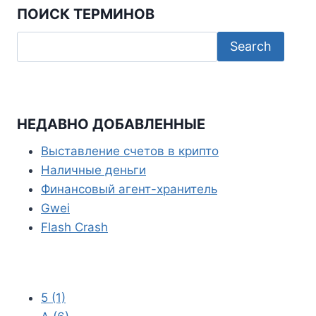
ПОИСК ТЕРМИНОВ
o
t
t
e
o
e
s
l
k
r
A
e
p
g
p
r
НЕДАВНО ДОБАВЛЕННЫЕ
a
Выставление счетов в крипто
m
Наличные деньги
Финансовый агент-хранитель
Gwei
Flash Crash
5
(1)