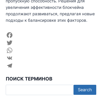
пропускную способность. Решения для
увеличения эффективности блокчейна
продолжают развиваться, предлагая новые
подходы к балансировке этих факторов.
F
a
T
c
w
W
e
i
h
V
b
t
a
K
T
ПОИСК ТЕРМИНОВ
o
t
t
e
o
e
s
l
k
r
A
e
p
g