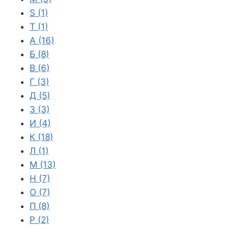
S
(1)
T
(1)
А
(16)
Б
(8)
В
(6)
Г
(3)
Д
(5)
З
(3)
И
(4)
К
(18)
Л
(1)
М
(13)
Н
(7)
О
(7)
П
(8)
Р
(2)