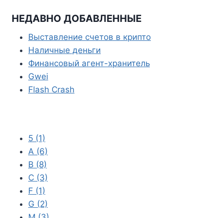
p
r
НЕДАВНО ДОБАВЛЕННЫЕ
a
Выставление счетов в крипто
m
Наличные деньги
Финансовый агент-хранитель
Gwei
Flash Crash
5
(1)
A
(6)
B
(8)
C
(3)
F
(1)
G
(2)
M
(3)