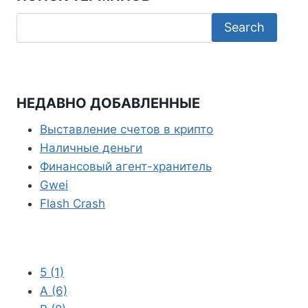
o
t
t
e
o
e
s
l
k
r
A
e
p
g
p
r
НЕДАВНО ДОБАВЛЕННЫЕ
a
Выставление счетов в крипто
m
Наличные деньги
Финансовый агент-хранитель
Gwei
Flash Crash
5
(1)
A
(6)