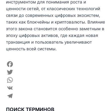
инструментом для понимания роста и
ценности сетей, от классических технологий
связи до современных цифровых экосистем,
таких как блокчейны и криптовалюты. Влияние
этого закона становится особенно заметным в
эпоху цифровых активов, где каждая новая
транзакция и пользователь увеличивают
ценность всей системы.
F
a
T
c
w
W
e
i
h
V
b
t
a
K
T
ПОИСК ТЕРМИНОВ