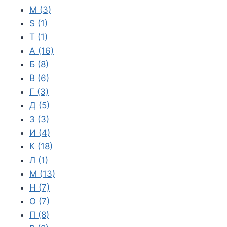
M
(3)
S
(1)
T
(1)
А
(16)
Б
(8)
В
(6)
Г
(3)
Д
(5)
З
(3)
И
(4)
К
(18)
Л
(1)
М
(13)
Н
(7)
О
(7)
П
(8)