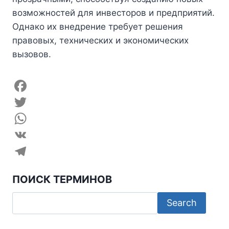
возможностей для инвесторов и предприятий.
Однако их внедрение требует решения
правовых, технических и экономических
вызовов.
F
a
T
c
w
W
e
i
h
V
b
t
a
K
T
ПОИСК ТЕРМИНОВ
o
t
t
e
o
e
s
l
k
r
A
e