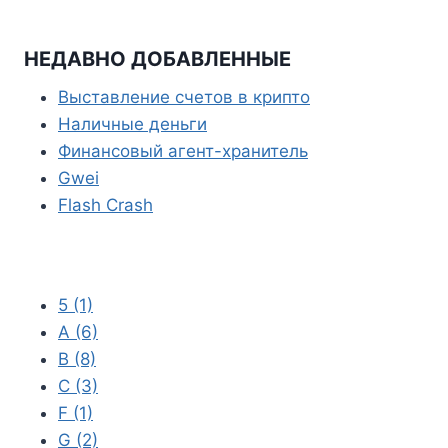
p
g
p
r
НЕДАВНО ДОБАВЛЕННЫЕ
a
Выставление счетов в крипто
m
Наличные деньги
Финансовый агент-хранитель
Gwei
Flash Crash
5
(1)
A
(6)
B
(8)
C
(3)
F
(1)
G
(2)