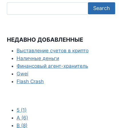
o
e
s
l
k
r
A
e
p
g
p
r
НЕДАВНО ДОБАВЛЕННЫЕ
a
Выставление счетов в крипто
m
Наличные деньги
Финансовый агент-хранитель
Gwei
Flash Crash
5
(1)
A
(6)
B
(8)