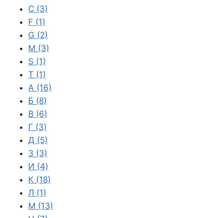
C
(3)
F
(1)
G
(2)
M
(3)
S
(1)
T
(1)
А
(16)
Б
(8)
В
(6)
Г
(3)
Д
(5)
З
(3)
И
(4)
К
(18)
Л
(1)
М
(13)