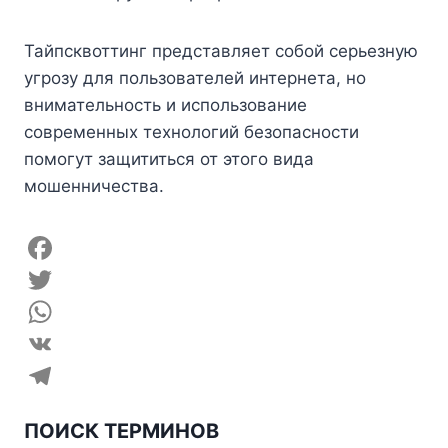
Тайпсквоттинг представляет собой серьезную
угрозу для пользователей интернета, но
внимательность и использование
современных технологий безопасности
помогут защититься от этого вида
мошенничества.
F
a
T
c
w
W
e
i
h
V
b
t
a
K
T
ПОИСК ТЕРМИНОВ
o
t
t
e