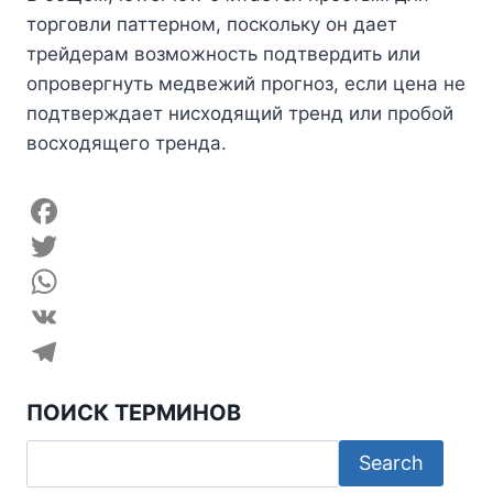
торговли паттерном, поскольку он дает
трейдерам возможность подтвердить или
опровергнуть медвежий прогноз, если цена не
подтверждает нисходящий тренд или пробой
восходящего тренда.
F
a
T
c
w
W
e
i
h
V
b
t
a
K
T
ПОИСК ТЕРМИНОВ
o
t
t
e
o
e
s
l