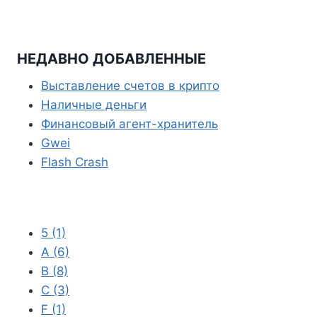
k
r
A
e
p
g
p
r
НЕДАВНО ДОБАВЛЕННЫЕ
a
Выставление счетов в крипто
m
Наличные деньги
Финансовый агент-хранитель
Gwei
Flash Crash
5
(1)
A
(6)
B
(8)
C
(3)
F
(1)