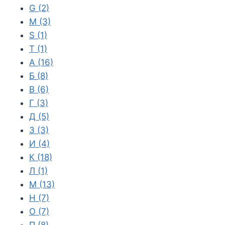
G
(2)
M
(3)
S
(1)
T
(1)
А
(16)
Б
(8)
В
(6)
Г
(3)
Д
(5)
З
(3)
И
(4)
К
(18)
Л
(1)
М
(13)
Н
(7)
О
(7)
П
(8)