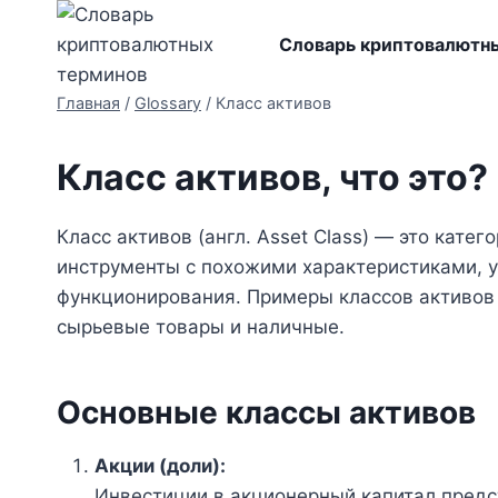
Перейти
к
Словарь криптовалютн
содержимому
Главная
/
Glossary
/
Класс активов
Класс активов, что это?
Класс активов (англ. Asset Class) — это кате
инструменты с похожими характеристиками, у
функционирования. Примеры классов активов
сырьевые товары и наличные.
Основные классы активов
Акции (доли):
Инвестиции в акционерный капитал предс