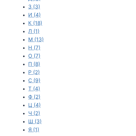
З
(3)
И
(4)
К
(18)
Л
(1)
М
(13)
Н
(7)
О
(7)
П
(8)
Р
(2)
С
(9)
Т
(4)
Ф
(2)
Ц
(4)
Ч
(2)
Ш
(3)
Я
(1)