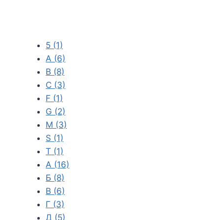
5
(1)
A
(6)
B
(8)
C
(3)
F
(1)
G
(2)
M
(3)
S
(1)
T
(1)
А
(16)
Б
(8)
В
(6)
Г
(3)
Д
(5)