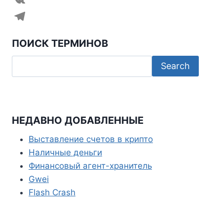
c
w
W
e
i
h
V
b
t
a
K
T
ПОИСК ТЕРМИНОВ
o
t
t
e
o
e
s
l
k
r
A
e
p
g
p
r
НЕДАВНО ДОБАВЛЕННЫЕ
a
Выставление счетов в крипто
m
Наличные деньги
Финансовый агент-хранитель
Gwei
Flash Crash