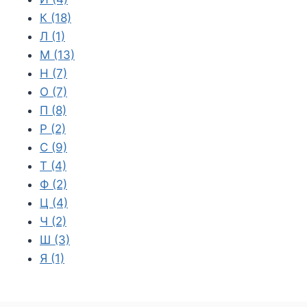
К
(18)
Л
(1)
М
(13)
Н
(7)
О
(7)
П
(8)
Р
(2)
С
(9)
Т
(4)
Ф
(2)
Ц
(4)
Ч
(2)
Ш
(3)
Я
(1)