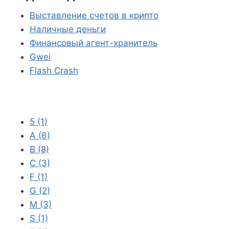
a
Выставление счетов в крипто
Наличные деньги
m
Финансовый агент-хранитель
Gwei
Flash Crash
5
(1)
A
(6)
B
(8)
C
(3)
F
(1)
G
(2)
M
(3)
S
(1)