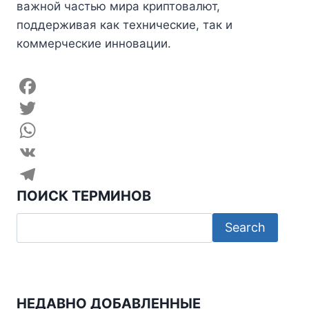
важной частью мира криптовалют,
поддерживая как технические, так и
коммерческие инновации.
F
a
T
c
w
W
e
i
h
V
ПОИСК ТЕРМИНОВ
b
t
a
K
T
o
t
t
e
o
e
s
l
k
r
A
e
p
g
НЕДАВНО ДОБАВЛЕННЫЕ
p
r