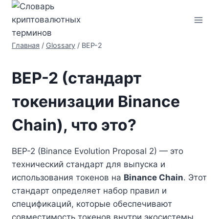
Перейти
к
содержимому
Главная
/
Glossary
/
BEP-2
BEP-2 (стандарт
токенизации Binance
Chain), что это?
BEP-2 (Binance Evolution Proposal 2) — это
технический стандарт для выпуска и
использования токенов на
Binance Chain
. Этот
стандарт определяет набор правил и
спецификаций, которые обеспечивают
совместимость токенов внутри экосистемы