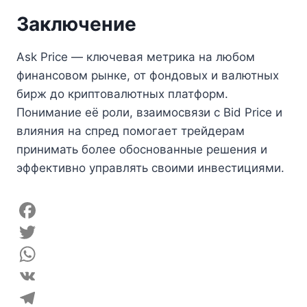
Заключение
Ask Price — ключевая метрика на любом
финансовом рынке, от фондовых и валютных
бирж до криптовалютных платформ.
Понимание её роли, взаимосвязи с Bid Price и
влияния на спред помогает трейдерам
принимать более обоснованные решения и
эффективно управлять своими инвестициями.
F
a
T
c
w
W
e
i
h
V