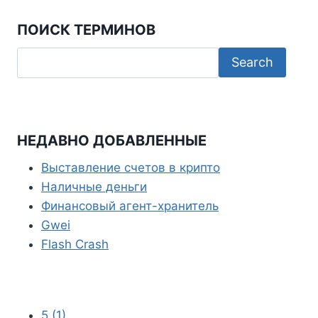
b
t
a
K
T
ПОИСК ТЕРМИНОВ
o
t
t
e
o
e
s
l
k
r
A
e
p
g
p
r
НЕДАВНО ДОБАВЛЕННЫЕ
a
Выставление счетов в крипто
m
Наличные деньги
Финансовый агент-хранитель
Gwei
Flash Crash
5
(1)