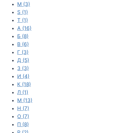
M
(3)
S
(1)
T
(1)
А
(16)
Б
(8)
В
(6)
Г
(3)
Д
(5)
З
(3)
И
(4)
К
(18)
Л
(1)
М
(13)
Н
(7)
О
(7)
П
(8)
Р
(2)