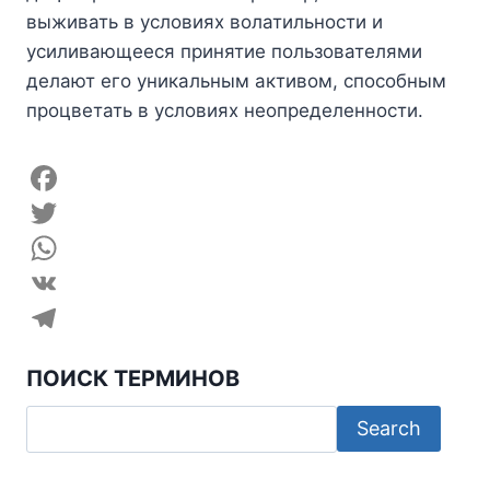
выживать в условиях волатильности и
усиливающееся принятие пользователями
делают его уникальным активом, способным
процветать в условиях неопределенности.
F
a
T
c
w
W
e
i
h
V
b
t
a
K
T
ПОИСК ТЕРМИНОВ
o
t
t
e
o
e
s
l
k
r
A
e