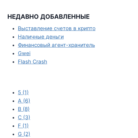
p
g
p
r
НЕДАВНО ДОБАВЛЕННЫЕ
a
Выставление счетов в крипто
m
Наличные деньги
Финансовый агент-хранитель
Gwei
Flash Crash
5
(1)
A
(6)
B
(8)
C
(3)
F
(1)
G
(2)